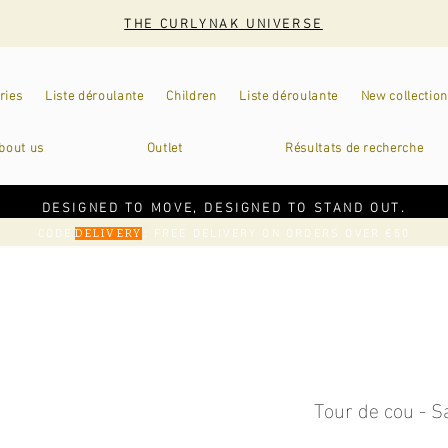
THE CURLYNAK UNIVERSE
ries
Liste déroulante
Children
Liste déroulante
New collection
bout us
Outlet
Résultats de recherche
DESIGNED TO MOVE, DESIGNED TO STAND OUT.
CODE
: FREE DELIVERY ON ORDERS OVER €50
DELIVERY
Tour de cou - S