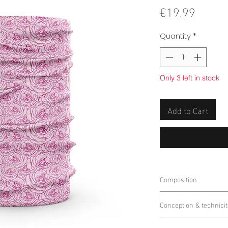
Price
€19.99
Quantity
*
Only 3 left in stock
Add to Cart
Composition
90% Polyester 10% 
Conception & technicit
Grâce à sa
construct