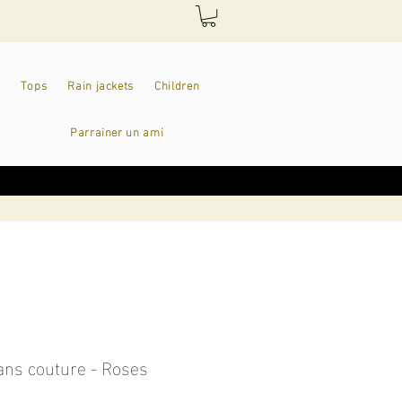
Tops
Rain jackets
Children
Parrainer un ami
ans couture - Roses