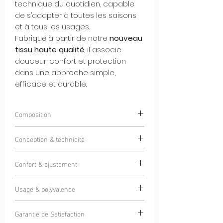
technique du quotidien, capable
de s’adapter à toutes les saisons
et à tous les usages.
Fabriqué à partir de notre
nouveau
tissu haute qualité
, il associe
douceur, confort et protection
dans une approche simple,
efficace et durable.
Composition
90% Polyester 10% Spandex
Conception & technicité
Grâce à sa
construction sans couture
Confort & ajustement
(seamless)
, ce tour de cou offre une
sensation seconde peau, sans points de
La matière douce et extensible
friction ni inconfort.
Usage & polyvalence
assure un confort immédiat, quelle
Le tissu extensible épouse naturellement
que soit l’intensité de l’activité.
Pensé pour toute la famille et toutes
le cou et le visage, tout en conservant
Garantie de Satisfaction
Le tour de cou s’adapte facilement à
les situations :
une excellente tenue.