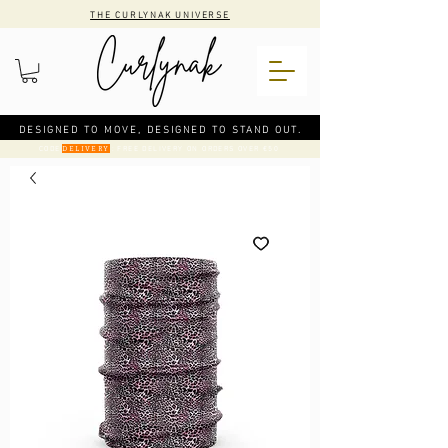
THE CURLYNAK UNIVERSE
DESIGNED TO MOVE, DESIGNED TO STAND OUT.
CODE
: FREE DELIVERY ON ORDERS OVER €50
DELIVERY