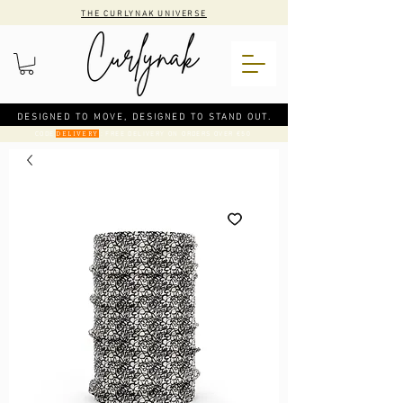
THE CURLYNAK UNIVERSE
DESIGNED TO MOVE, DESIGNED TO STAND OUT.
CODE
: FREE DELIVERY ON ORDERS OVER €50
DELIVERY