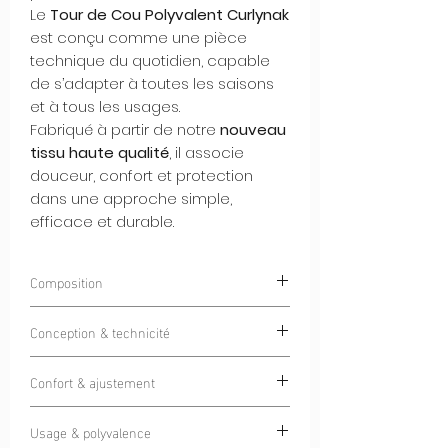
Le
Tour de Cou Polyvalent Curlynak
est conçu comme une pièce
technique du quotidien, capable
de s’adapter à toutes les saisons
et à tous les usages.
Fabriqué à partir de notre
nouveau
tissu haute qualité
, il associe
douceur, confort et protection
dans une approche simple,
efficace et durable.
Composition
90% Polyester 10% Spandex
Conception & technicité
Grâce à sa
construction sans couture
Confort & ajustement
(seamless)
, ce tour de cou offre une
sensation seconde peau, sans points de
La matière douce et extensible
friction ni inconfort.
Usage & polyvalence
assure un confort immédiat, quelle