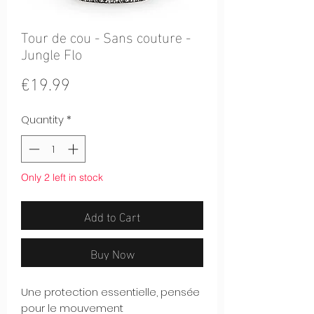
Tour de cou - Sans couture -
Jungle Flo
Price
€19.99
Quantity
*
Only 2 left in stock
Add to Cart
Buy Now
Une protection essentielle, pensée
pour le mouvement