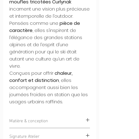
moufles tricotées Curlynak
incarnent une vision plus précieuse
et intemporelle de l’outdoor.
Pensées comme une
pièce de
caractère
, elles s’inspirent de
l’élégance des grandes stations
alpines et de l’esprit d’une
génération pour qui le ski était
autant une culture qu’un art de
vivre.
Conçues pour offrir
chaleur,
confort et distinction
, elles
accompagnent aussi bien les
journées froides en station que les
usages urbains raffinés.
Matière & conception
Tricotées dans une
laine de qualité
Signature Atelier
supérieure
et
doublées intérieurement en