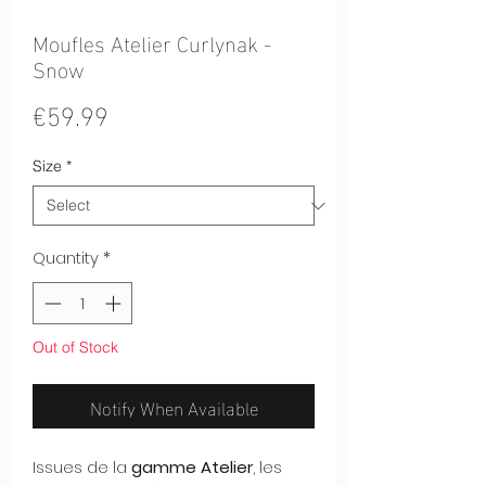
Moufles Atelier Curlynak -
Snow
Price
€59.99
Size
*
Quantity
*
Out of Stock
Notify When Available
Issues de la
gamme Atelier
, les