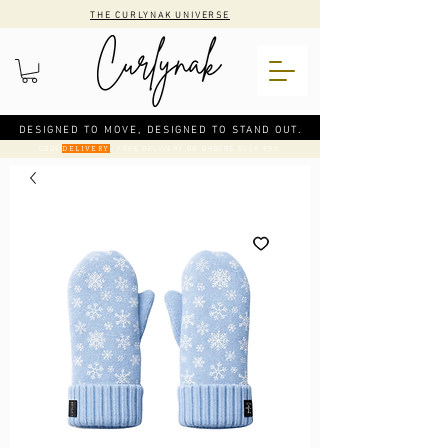
THE CURLYNAK UNIVERSE
DESIGNED TO MOVE, DESIGNED TO STAND OUT.
CODE
: FREE DELIVERY ON ORDERS OVER €50
DELIVERY