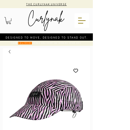
THE CURLYNAK UNIVERSE
DESIGNED TO MOVE, DESIGNED TO STAND OUT.
CODE
: FREE DELIVERY ON ORDERS OVER €50
DELIVERY