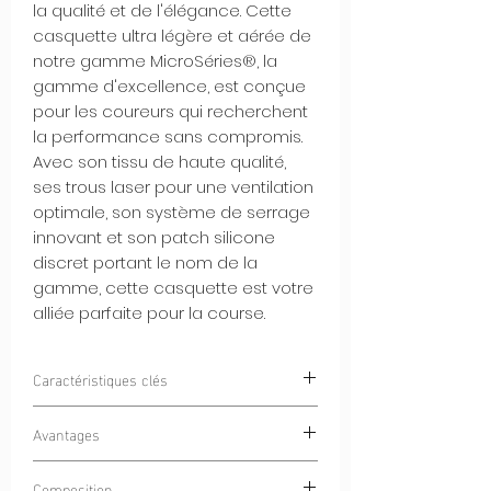
la qualité et de l'élégance. Cette
casquette ultra légère et aérée de
notre gamme MicroSéries®, la
gamme d'excellence, est conçue
pour les coureurs qui recherchent
la performance sans compromis.
Avec son tissu de haute qualité,
ses trous laser pour une ventilation
optimale, son système de serrage
innovant et son patch silicone
discret portant le nom de la
gamme, cette casquette est votre
alliée parfaite pour la course.
Caractéristiques clés
Ultra Légère et Aérée :
La Casquette
Avantages
Endurance Running est conçue pour
offrir une légèreté inégalée et une
Performance et Légèreté :
Courez
Composition
ventilation maximale, vous