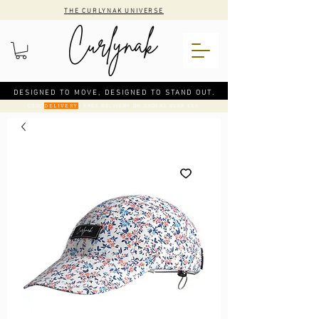
THE CURLYNAK UNIVERSE
DESIGNED TO MOVE, DESIGNED TO STAND OUT.
CODE
: FREE DELIVERY ON ORDERS OVER €50
DELIVERY