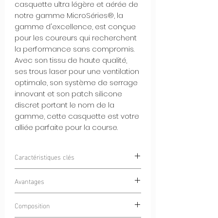
casquette ultra légère et aérée de
notre gamme MicroSéries®, la
gamme d'excellence, est conçue
pour les coureurs qui recherchent
la performance sans compromis.
Avec son tissu de haute qualité,
ses trous laser pour une ventilation
optimale, son système de serrage
innovant et son patch silicone
discret portant le nom de la
gamme, cette casquette est votre
alliée parfaite pour la course.
Caractéristiques clés
Ultra Légère et Aérée :
La Casquette
Avantages
Endurance Running est conçue pour
offrir une légèreté inégalée et une
Performance et Légèreté :
Courez
Composition
ventilation maximale, vous
sans limites grâce à cette casquette
permettant de courir en toute liberté.