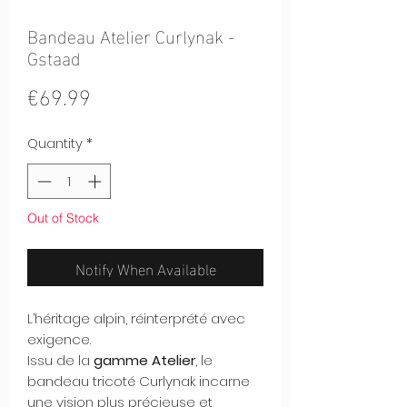
Bandeau Atelier Curlynak -
Gstaad
Price
€69.99
Quantity
*
Out of Stock
Notify When Available
L’héritage alpin, réinterprété avec
exigence.
Issu de la
gamme Atelier
, le
bandeau tricoté Curlynak incarne
une vision plus précieuse et