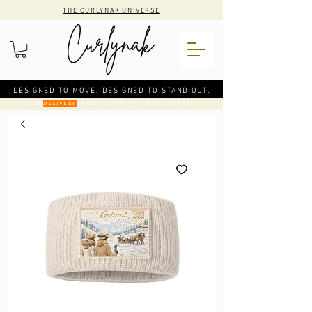
THE CURLYNAK UNIVERSE
DESIGNED TO MOVE, DESIGNED TO STAND OUT.
CODE
: FREE DELIVERY ON ORDERS OVER €50
DELIVERY