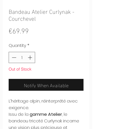
Bandeau Atelier Curlynak -
Courchevel
Price
€69.99
Quantity
*
Out of Stock
Notify When Available
L’héritage alpin, réinterprété avec
exigence.
Issu de la
gamme Atelier
, le
bandeau tricoté Curlynak incarne
une vision plus précieuse et