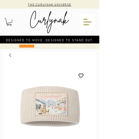
THE CURLYNAK UNIVERSE
DESIGNED TO MOVE, DESIGNED TO STAND OUT.
CODE
: FREE DELIVERY ON ORDERS OVER €50
DELIVERY